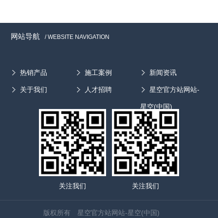
网站导航
/ WEBSITE NAVIGATION
热销产品
施工案例
新闻资讯
关于我们
人才招聘
星空官方站网站-
星空(中国)
关注我们
关注我们
版权所有 星空官方站网站-星空(中国)