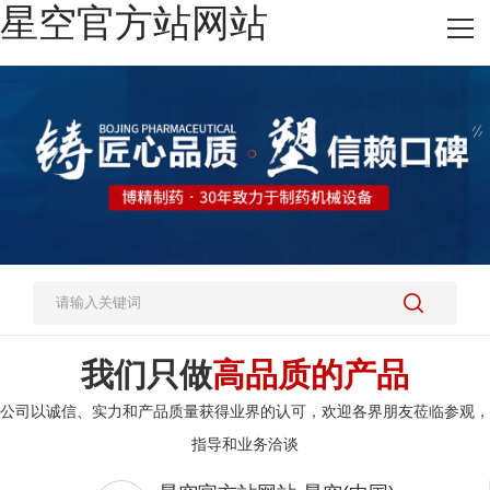
星空官方站网站
网站星空官方站网站
热销产品
施工案例
新闻资讯
关于我们
人才招聘
星空官方站网站-星空(中国)
我们只做
高品质的产品
公司以诚信、实力和产品质量获得业界的认可，欢迎各界朋友莅临参观，
指导和业务洽谈