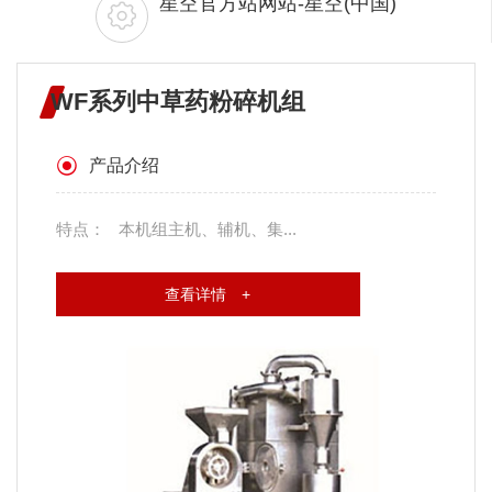
星空官方站网站-星空(中国)
WF系列中草药粉碎机组
产品介绍
特点： 本机组主机、辅机、集...
查看详情 +