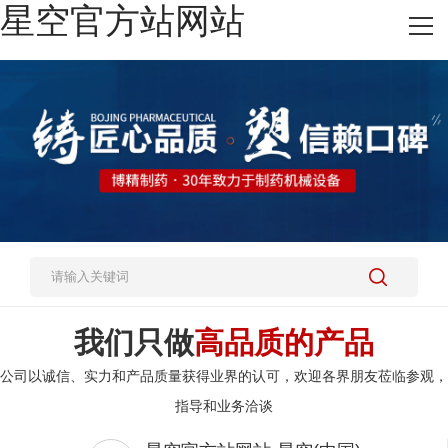
星空官方站网站
网站星空官方站网站
热销产品
施工案例
新闻资讯
关于我们
人才招聘
星空官方站网站-星空(中国)
我们只做
高品质的产品
公司以诚信、实力和产品质量获得业界的认可，欢迎各界朋友莅临参观，
指导和业务洽谈