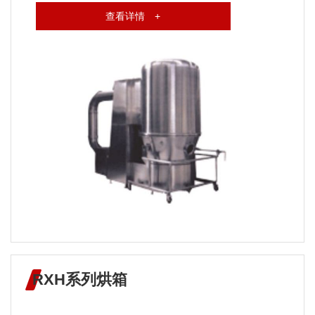
查看详情 +
RXH系列烘箱