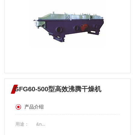
GFG60-500型高效沸腾干燥机
产品介绍
用途： &n...