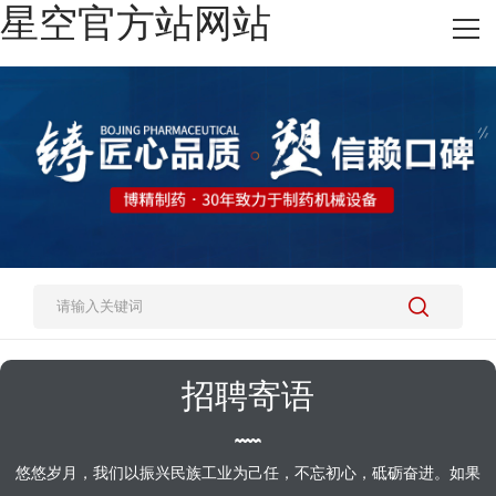
星空官方站网站
网站星空官方站网站
热销产品
施工案例
新闻资讯
关于我们
人才招聘
星空官方站网站-星空(中国)
招聘寄语
悠悠岁月，我们以振兴民族工业为己任，不忘初心，砥砺奋进。如果