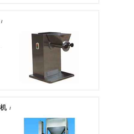
/
升机
/