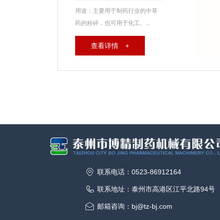
用途：主要用于制药行业的中草
药的粉碎，也可用于化工、...
查看详情 +
联系电话：0523-86912164
联系地址：泰州市高港区江平北路94号
邮箱咨询：bj@tz-bj.com