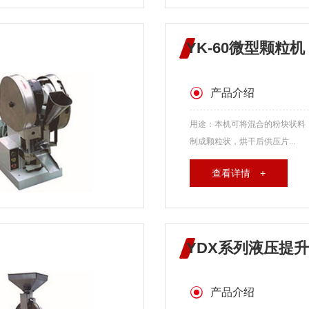
YK-60微型颗粒机
产品介绍
用途：本机可将混合的粉块状料
制成颗粒状，烘干后供压片...
查看详情 +
YDX系列液压提
产品介绍